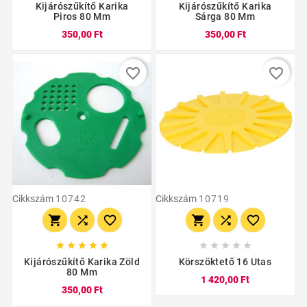
Kijárószűkítő Karika
Kijárószűkítő Karika
Piros 80 Mm
Sárga 80 Mm
350,00 Ft
350,00 Ft
favorite_border
favorite_border
Cikkszám
10742
Cikkszám
10719
















Kijárószűkítő Karika Zöld
Körszöktető 16 Utas
80 Mm
1 420,00 Ft
350,00 Ft