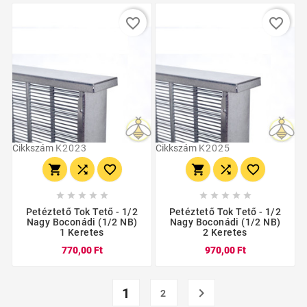
favorite_border
favorite_border
Cikkszám
K2023
Cikkszám
K2025
















Petéztető Tok Tető - 1/2
Petéztető Tok Tető - 1/2
Nagy Boconádi (1/2 NB)
Nagy Boconádi (1/2 NB)
1 Keretes
2 Keretes
770,00 Ft
970,00 Ft
1

2