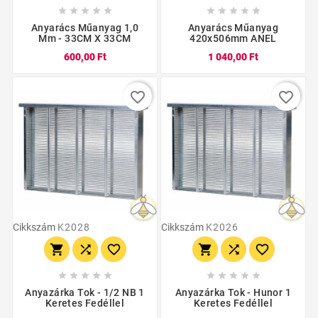










Anyarács Műanyag 1,0
Anyarács Műanyag
Mm - 33CM X 33CM
420x506mm ANEL
600,00 Ft
1 040,00 Ft
favorite_border
favorite_border
Cikkszám
K2028
Cikkszám
K2026
















Anyazárka Tok - 1/2 NB 1
Anyazárka Tok - Hunor 1
Keretes Fedéllel
Keretes Fedéllel