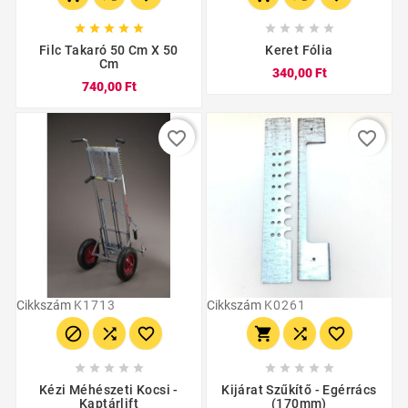










Filc Takaró 50 Cm X 50
Keret Fólia
Cm
340,00 Ft
740,00 Ft
favorite_border
favorite_border
Cikkszám
K1713
Cikkszám
K0261
















Kézi Méhészeti Kocsi -
Kijárat Szűkítő - Egérrács
Kaptárlift
(170mm)