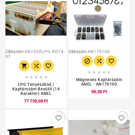
Cikkszám
AN1050LPG-RD14-
Cikkszám
AN170100
ST
















Mágneses Kaptárszám
ANEL - AN170100
LPG Tenyészkód /
Kaptárszám Besütő (14
90,00 Ft
Karakter) ANEL
77 730,00 Ft
favorite_border
favorite_border