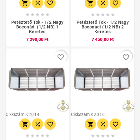
















Petéztető Tok - 1/2 Nagy
Petéztető Tok - 1/2 Nagy
Boconádi (1/2 NB) 1
Boconádi (1/2 NB) 2
Keretes
Keretes
7 290,00 Ft
7 450,00 Ft
favorite_border
favorite_border
Cikkszám
K2014
Cikkszám
K2016















