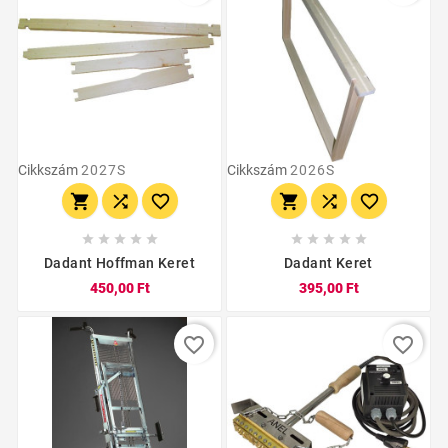
Cikkszám
2027S
Cikkszám
2026S
















Dadant Hoffman Keret
Dadant Keret
450,00 Ft
395,00 Ft
favorite_border
favorite_border