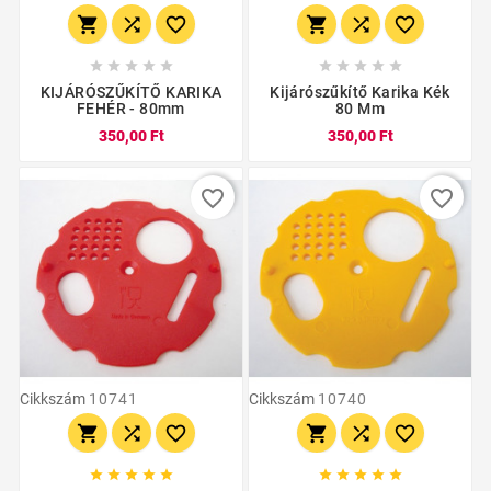
















KIJÁRÓSZŰKÍTŐ KARIKA
Kijárószűkítő Karika Kék
FEHÉR - 80mm
80 Mm
350,00 Ft
350,00 Ft
favorite_border
favorite_border
Cikkszám
10741
Cikkszám
10740















