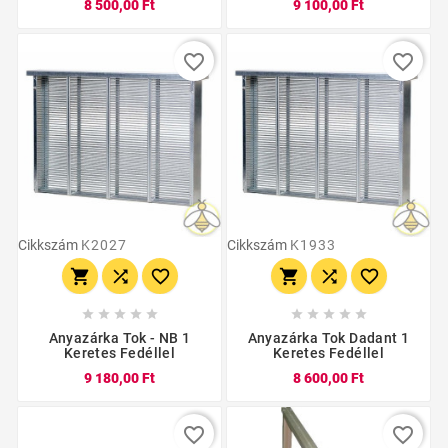
8 500,00 Ft
9 100,00 Ft
favorite_border
favorite_border
Cikkszám
K2027
Cikkszám
K1933
















Anyazárka Tok - NB 1
Anyazárka Tok Dadant 1
Keretes Fedéllel
Keretes Fedéllel
9 180,00 Ft
8 600,00 Ft
favorite_border
favorite_border