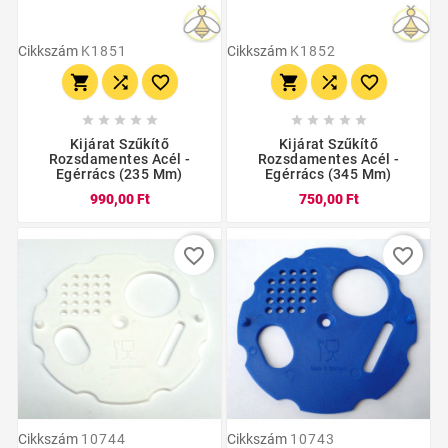
Cikkszám
K1851
Cikkszám
K1852
















Kijárat Szűkítő
Kijárat Szűkítő
Rozsdamentes Acél -
Rozsdamentes Acél -
Egérrács (235 Mm)
Egérrács (345 Mm)
990,00 Ft
750,00 Ft
favorite_border
favorite_border
Cikkszám
10744
Cikkszám
10743