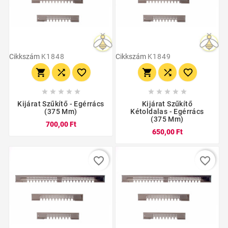
Cikkszám
K1848
Cikkszám
K1849
















Kijárat Szűkítő - Egérrács
Kijárat Szűkítő
(375 Mm)
Kétoldalas - Egérrács
(375 Mm)
700,00 Ft
650,00 Ft
favorite_border
favorite_border