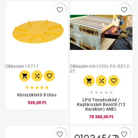
favorite_border
favorite_border
Cikkszám
10717
Cikkszám
AN1050LPG-RD12-
ST
















Körszöktető 8 Utas
LPG Tenyészkód /
920,00 Ft
Kaptárszám Besütő (12
Karakter) ANEL
78 300,00 Ft
favorite_border
favorite_border