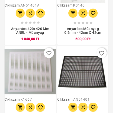
Cikkszám
AN51401A
Cikkszám
K0140
















Anyarács 420x420 Mm
Anyarács Műanyag
ANEL - Műanyag
0,5mm - 42cm X 42cm
1 040,00 Ft
600,00 Ft
favorite_border
favorite_border
Cikkszám
K1667
Cikkszám
AN51401





