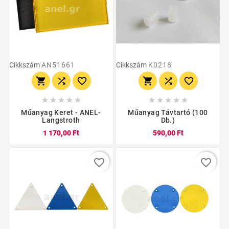
Cikkszám
AN51661
Cikkszám
K0218
















Műanyag Keret - ANEL-
Műanyag Távtartó (100
Langstroth
Db.)
1 170,00 Ft
590,00 Ft
favorite_border
favorite_border