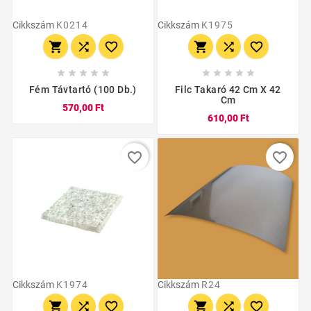
Cikkszám
K0214
Cikkszám
K1975
















Fém Távtartó (100 Db.)
Filc Takaró 42 Cm X 42
Cm
570,00 Ft
610,00 Ft
favorite_border
favorite_border
Cikkszám
K1974
Cikkszám
R24





