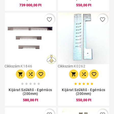
739 000,00 Ft
550,00 Ft
favorite_border
favorite_border
Cikkszám
K1846
Cikkszám
K0262
















Kijárat Szűkítő - Egérrács
Kijárat Szűkítő - Egérrács
(200mm)
(200mm)
580,00 Ft
550,00 Ft