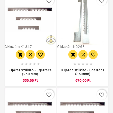
favorite_border
favorite_border
Cikkszám
K1847
Cikkszám
K0263
















Kijárat Szűkítő - Egérrács
Kijárat Szűkítő - Egérrács
(250 Mm)
(350mm)
550,00 Ft
670,00 Ft
favorite_border
favorite_border