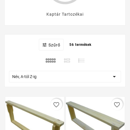
Kaptár Tartozékai

Szűrő
56 termékek

Név, A-tól Z-ig
favorite_border
favorite_border