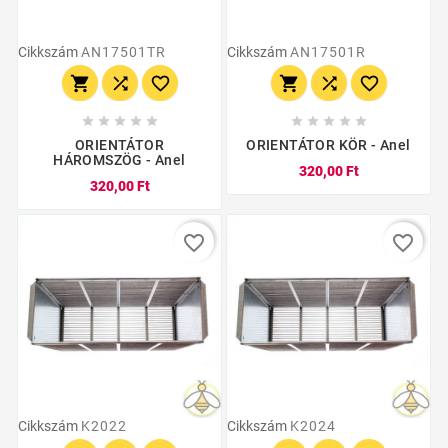
Cikkszám
AN17501TR
Cikkszám
AN17501R
















ORIENTÁTOR
ORIENTÁTOR KÖR - Anel
HÁROMSZÖG - Anel
320,00 Ft
320,00 Ft
favorite_border
favorite_border
Cikkszám
K2022
Cikkszám
K2024