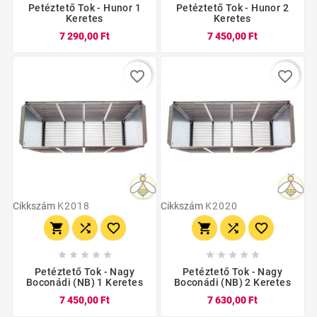
Petéztető Tok - Hunor 1
Petéztető Tok - Hunor 2
Keretes
Keretes
7 290,00 Ft
7 450,00 Ft
favorite_border
favorite_border
Cikkszám
K2018
Cikkszám
K2020
















Petéztető Tok - Nagy
Petéztető Tok - Nagy
Boconádi (NB) 1 Keretes
Boconádi (NB) 2 Keretes
7 450,00 Ft
7 630,00 Ft