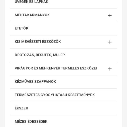
ÜVEGEK ÉS LAPKÁK

MÉHTAKARMÁNYOK
ETETŐK

KIS MÉHÉSZETI ESZKÖZÖK
DRÓTOZÁS, BESÜTÉS, MŰLÉP

VIRÁGPOR ÉS MÉHKENYÉR TERMELÉS ESZKÖZEI
KÉZMŰVES SZAPPANOK
TERMÉSZETES GYÓGYHATÁSÚ KÉSZÍTMÉNYEK
ÉKSZER
MÉZES ÉDESSÉGEK