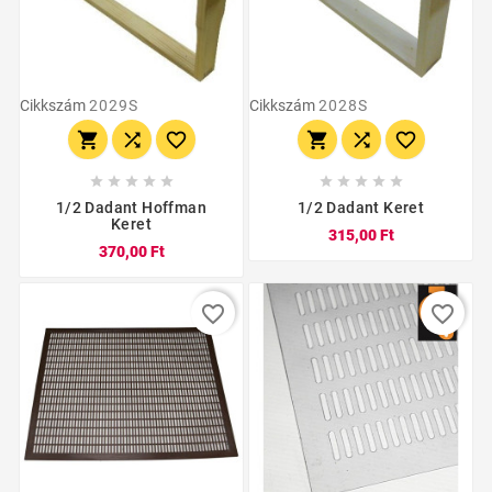
Cikkszám
2029S
Cikkszám
2028S
















1/2 Dadant Hoffman
1/2 Dadant Keret
Keret
315,00 Ft
370,00 Ft
favorite_border
favorite_border