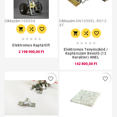
Cikkszám
100934
Cikkszám
AN1050EL-RD12-
ST
















Elektromos Kaptárlift
Elektromos Tenyészkód /
2 198 900,00 Ft
Kaptárszám Besütő (12
Karakter) ANEL
142 800,00 Ft
favorite_border
favorite_border