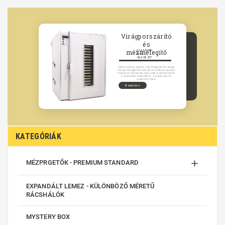
Virágporszárító
és
mézmelegítő
- GLASBORD
- INOX
- BLACK JET
Elektronikus kijelző. LED lámpával és dupla
üvegű hőszigetelt ajtóval van ellátva így ajtó
kinyitása (hőveszteség) nélkül ellenőrizheti
a száradási folyamatot. A poliészterrel
szigetelt falak.
Rendelés
KATEGÓRIÁK

MÉZPRGETŐK - PREMIUM STANDARD
EXPANDÁLT LEMEZ - KÜLÖNBÖZŐ MÉRETŰ
RÁCSHÁLÓK
MYSTERY BOX