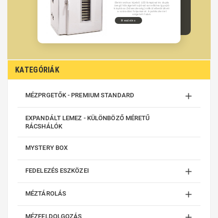
Elektronikus kijelző. LED lámpával és dupla
üvegű hőszigetelt ajtóval van ellátva így ajtó
kinyitása (hőveszteség) nélkül ellenőrizheti
a száradási folyamatot. A poliészterrel
szigetelt falak.
Rendelés
KATEGÓRIÁK

MÉZPRGETŐK - PREMIUM STANDARD
EXPANDÁLT LEMEZ - KÜLÖNBÖZŐ MÉRETŰ
RÁCSHÁLÓK
MYSTERY BOX

FEDELEZÉS ESZKÖZEI

MÉZTÁROLÁS

MÉZFELDOLGOZÁS