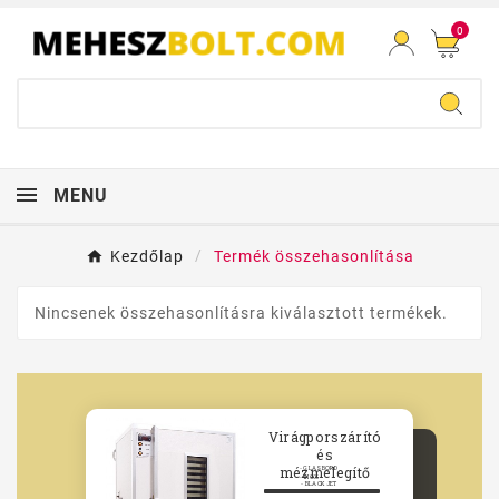
0
MENU
Kezdőlap
Termék összehasonlítása
Nincsenek összehasonlításra kiválasztott termékek.
Virágporszárító
és
mézmelegítő
- GLASBORD
- INOX
- BLACK JET