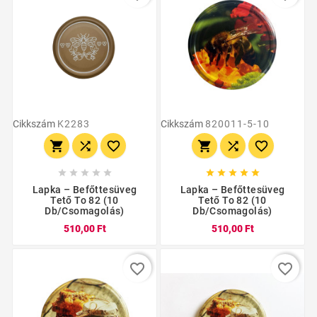
Cikkszám
K2283
Cikkszám
820011-5-10
















Lapka – Befőttesüveg
Lapka – Befőttesüveg
Tető To 82 (10
Tető To 82 (10
Db/csomagolás)
Db/csomagolás)
510,00 Ft
510,00 Ft
favorite_border
favorite_border