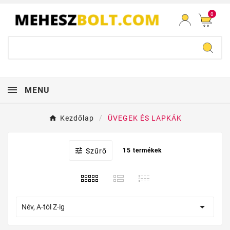
0
MENU
Kezdőlap
ÜVEGEK ÉS LAPKÁK

Szűrő
15 termékek

Név, A-tól Z-ig