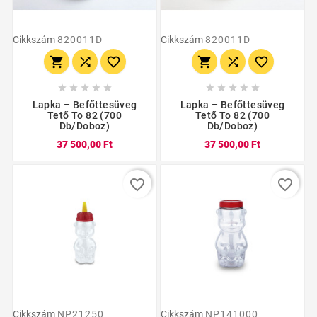
Cikkszám
820011D
Cikkszám
820011D
















Lapka – Befőttesüveg
Lapka – Befőttesüveg
Tető To 82 (700
Tető To 82 (700
Db/doboz)
Db/doboz)
37 500,00 Ft
37 500,00 Ft
favorite_border
favorite_border
Cikkszám
NP21250
Cikkszám
NP141000