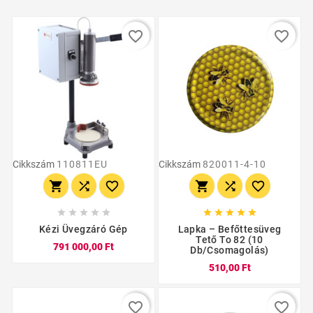
favorite_border
favorite_border
Cikkszám
110811EU
Cikkszám
820011-4-10
















Kézi Üvegzáró Gép
Lapka – Befőttesüveg
Tető To 82 (10
791 000,00 Ft
Db/csomagolás)
510,00 Ft
favorite_border
favorite_border