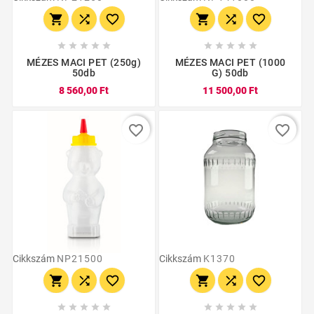
















MÉZES MACI PET (250g)
MÉZES MACI PET (1000
50db
G) 50db
8 560,00 Ft
11 500,00 Ft
favorite_border
favorite_border
Cikkszám
NP21500
Cikkszám
K1370















