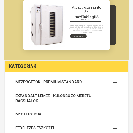
Virágporszárító
és
mézmelegítő
- GLASBORD
- INOX
- BLACK JET
Elektronikus kijelző. LED lámpával és dupla
üvegű hőszigetelt ajtóval van ellátva így ajtó
kinyitása (hőveszteség) nélkül ellenőrizheti
a száradási folyamatot. A poliészterrel
szigetelt falak.
Rendelés
KATEGÓRIÁK

MÉZPRGETŐK - PREMIUM STANDARD
EXPANDÁLT LEMEZ - KÜLÖNBÖZŐ MÉRETŰ
RÁCSHÁLÓK
MYSTERY BOX

FEDELEZÉS ESZKÖZEI