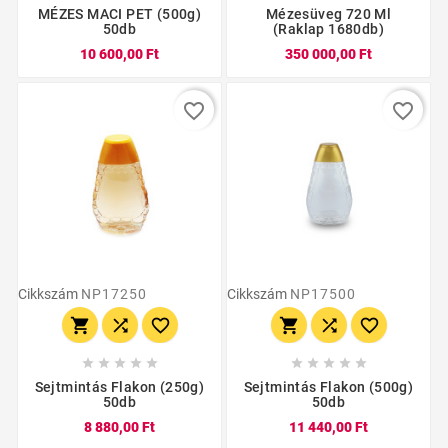
MÉZES MACI PET (500g)
Mézesüveg 720 Ml
50db
(raklap 1680db)
10 600,00 Ft
350 000,00 Ft
favorite_border
favorite_border
Cikkszám
NP17250
Cikkszám
NP17500
















Sejtmintás Flakon (250g)
Sejtmintás Flakon (500g)
50db
50db
8 880,00 Ft
11 440,00 Ft