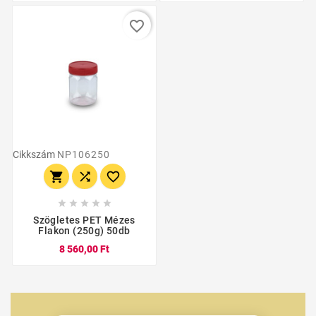
favorite_border
Cikkszám
NP106250








Szögletes PET Mézes
Flakon (250g) 50db
8 560,00 Ft