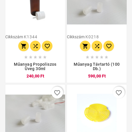
Cikkszám
K1344
Cikkszám
K0218
















Műanyag Propoliszos
Műanyag Távtartó (100
Üveg 30ml
Db.)
240,00 Ft
590,00 Ft
favorite_border
favorite_border