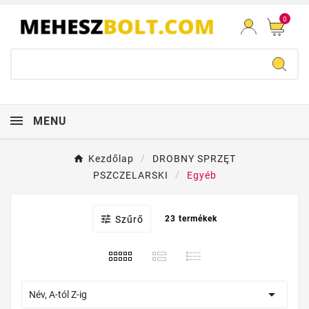
0
MENU
Kezdőlap
DROBNY SPRZĘT
PSZCZELARSKI
Egyéb

Szűrő
23 termékek

Név, A-tól Z-ig