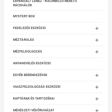
EXPANDÁLT LEMEZ - KÜLÖNBÖZŐ MÉRETŰ
RÁCSHÁLÓK
MYSTERY BOX

FEDELEZÉS ESZKÖZEI

MÉZTÁROLÁS

MÉZFELDOLGOZÁS
ANYANEVELÉS ESZKÖZEI

EGYÉB BERENDEZÉSEK

VIASZFELDOLGOZÁS ESZKÖZEI

KAPTÁRAK ÉS TARTOZÉKAI

MÉHÉSZETI VÉDŐRUHÁZAT