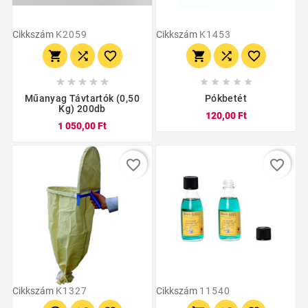
Cikkszám
K2059
Cikkszám
K1453
















Műanyag Távtartók (0,50
Pókbetét
Kg) 200db
120,00 Ft
1 050,00 Ft
favorite_border
favorite_border
Cikkszám
K1327
Cikkszám
11540