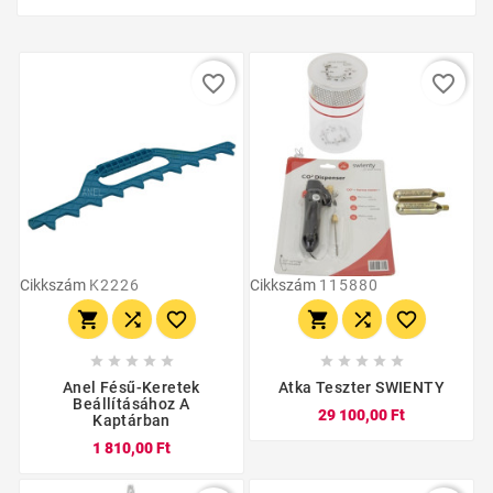
favorite_border
favorite_border
Cikkszám
K2226
Cikkszám
115880
















Anel Fésű-Keretek
Atka Teszter SWIENTY
Beállításához A
29 100,00 Ft
Kaptárban
1 810,00 Ft