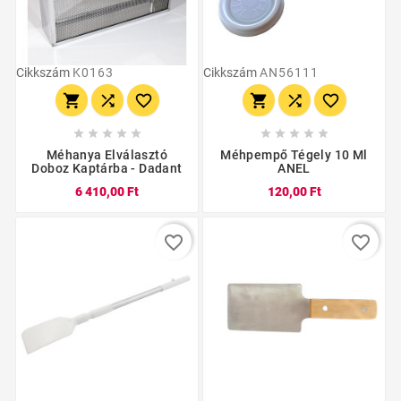
Cikkszám
K0163
Cikkszám
AN56111
















Méhanya Elválasztó
Méhpempő Tégely 10 Ml
Doboz Kaptárba - Dadant
ANEL
6 410,00 Ft
120,00 Ft
favorite_border
favorite_border