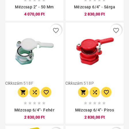
Mézcsap 2″ - 50 Mm
Mézcsap 6/4" - Sárga
4 070,00 Ft
2 830,00 Ft
favorite_border
favorite_border
Cikkszám
518F
Cikkszám
518P
















Mézcsap 6/4"- Fehér
Mézcsap 6/4"- Piros
2 830,00 Ft
2 830,00 Ft