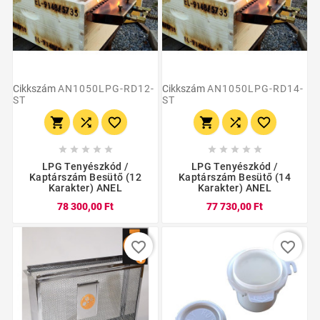
Cikkszám
AN1050LPG-RD12-
Cikkszám
AN1050LPG-RD14-
ST
ST
















LPG Tenyészkód /
LPG Tenyészkód /
Kaptárszám Besütő (12
Kaptárszám Besütő (14
Karakter) ANEL
Karakter) ANEL
78 300,00 Ft
77 730,00 Ft
favorite_border
favorite_border