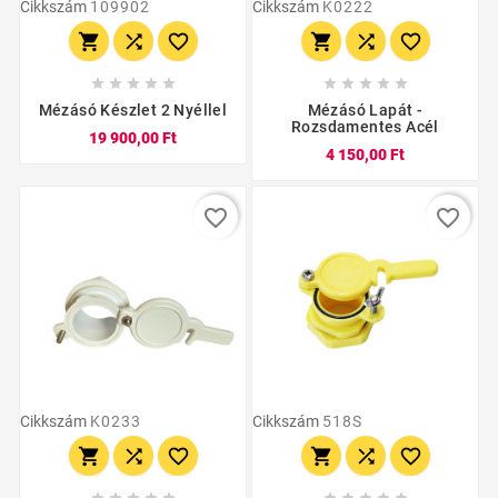
Cikkszám
109902
Cikkszám
K0222
















Mézásó Készlet 2 Nyéllel
Mézásó Lapát -
Rozsdamentes Acél
19 900,00 Ft
4 150,00 Ft
favorite_border
favorite_border
Cikkszám
K0233
Cikkszám
518S















