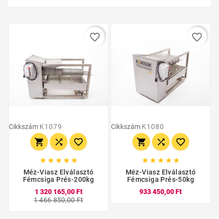
favorite_border
favorite_border
Cikkszám
K1079
Cikkszám
K1080
















Méz-Viasz Elválasztó
Méz-Viasz Elválasztó
Fémcsiga Prés-200kg
Fémcsiga Prés-50kg
1 320 165,00 Ft
933 450,00 Ft
1 466 850,00 Ft