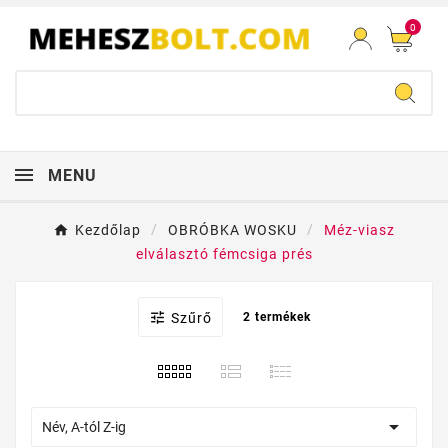
0
MENU
Kezdőlap
OBRÓBKA WOSKU
Méz-viasz
elválasztó fémcsiga prés

Szűrő
2 termékek

Név, A-tól Z-ig