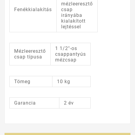
mézleeresztő
Fenékkialakítás
csap
irányába
kialakított
lejtéssel
1 1/2"-os
Mézleeresztő
csappantyús
csap típusa
mézcsap
Tömeg
10 kg
Garancia
2 év