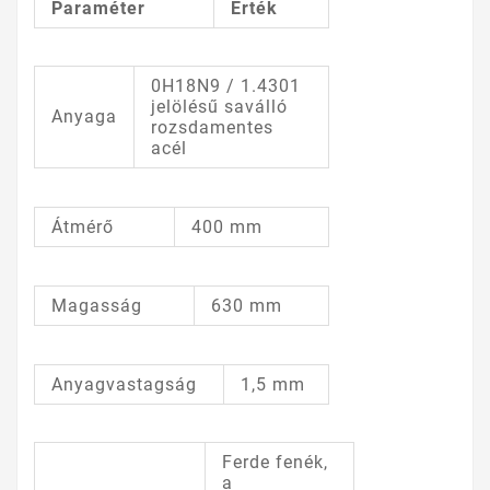
Paraméter
Érték
0H18N9 / 1.4301
jelölésű saválló
Anyaga
rozsdamentes
acél
Átmérő
400 mm
Magasság
630 mm
Anyagvastagság
1,5 mm
Ferde fenék,
a