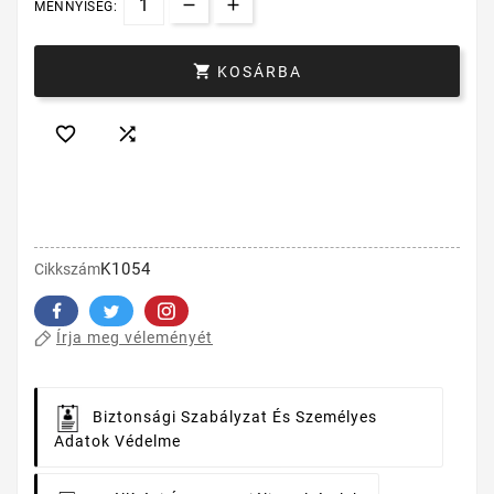
MENNYISÉG:

KOSÁRBA


K1054
Cikkszám
Írja meg véleményét
Biztonsági Szabályzat És Személyes
Adatok Védelme