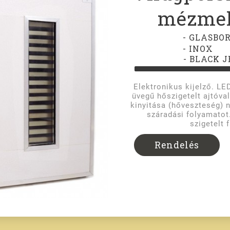
mézmel
- GLASBO
- INOX
- BLACK J
Elektronikus kijelző. LE
üvegű hőszigetelt ajtóval
kinyitása (hőveszteség) n
száradási folyamatot.
szigetelt 
Rendelés