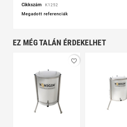
Cikkszám
K1252
Megadott referenciák
EZ MÉG TALÁN ÉRDEKELHET
favorite_border