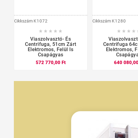
Cikkszám
K1072
Cikkszám
K1280















Viaszolvasztó- És
Viaszolvaszt
Centrifuga, 51cm Zárt
Centrifuga 64c
Elektromos, Felül Is
Elektromos, Fe
Csapágyas
Csapágy
572 770,00 Ft
640 080,00