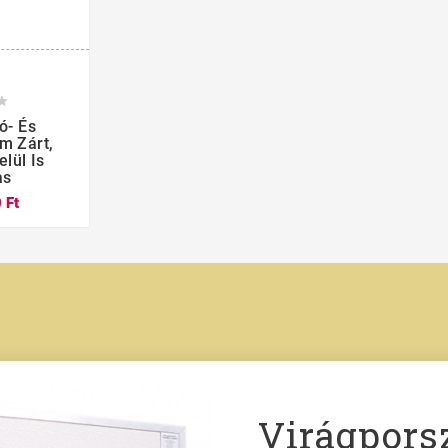



ó- És
m Zárt,
lül Is
as
 Ft
Virágpors