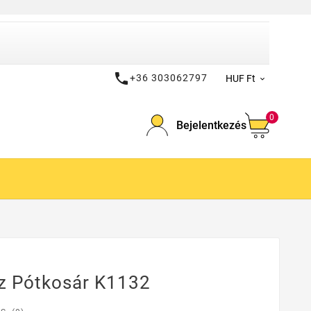

+36 303062797
HUF Ft

0
Bejelentkezés
z Pótkosár K1132