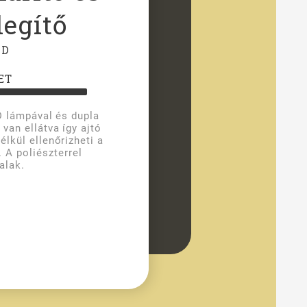
egítő
RD
ET
D lámpával és dupla
 van ellátva így ajtó
élkül ellenőrizheti a
 A poliészterrel
falak.