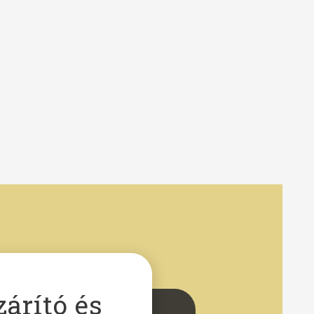
zárító
és