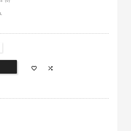
S (0)
L

