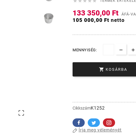





TERMÉK ÉRTÉKELÉ
133 350,00 Ft
ÁFÁ-VA
105 000,00 Ft
netto
MENNYISÉG:

KOSÁRBA
K1252
Cikkszám

Írja meg véleményét